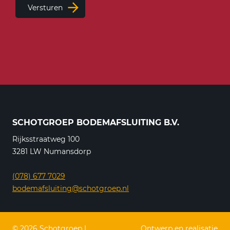
Versturen
SCHOTGROEP BODEMAFSLUITING B.V.
Rijksstraatweg 100
3281 LW Numansdorp
(078) 677 7029
bodemafsluiting@schotgroep.nl
© 2026 Schotgroep |
Ontwerp en realisatie