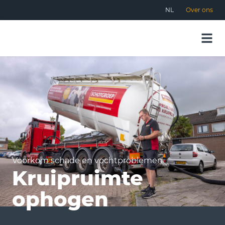
NL
Over ons
Voorkom schade en vochtproblemen
Kruipruimte
ophogen