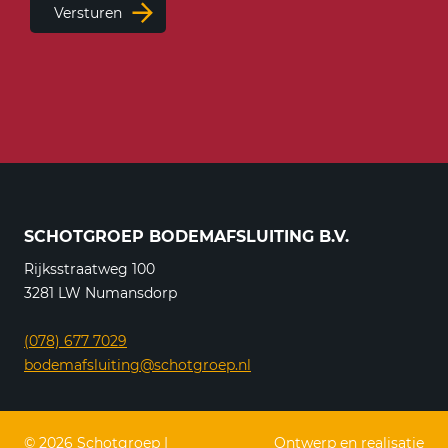
Versturen
SCHOTGROEP BODEMAFSLUITING B.V.
Rijksstraatweg 100
3281 LW Numansdorp
(078) 677 7029
bodemafsluiting@schotgroep.nl
© 2026 Schotgroep |
Ontwerp en realisatie