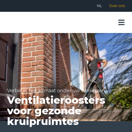
NL
Over ons
Verbeter het klimaat onder uw woningen
Ventilatieroosters
voor gezonde
kruipruimtes