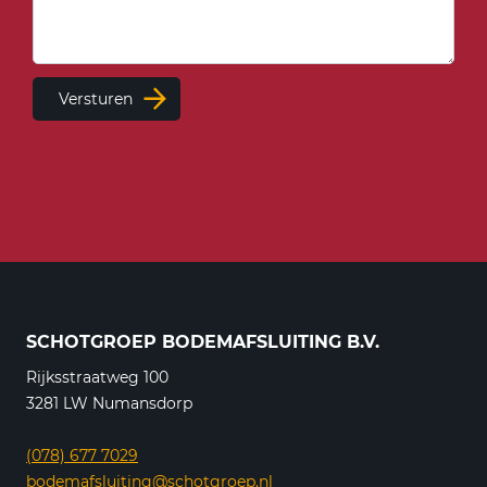
Versturen
SCHOTGROEP BODEMAFSLUITING B.V.
Rijksstraatweg 100
3281 LW Numansdorp
(078) 677 7029
bodemafsluiting@schotgroep.nl