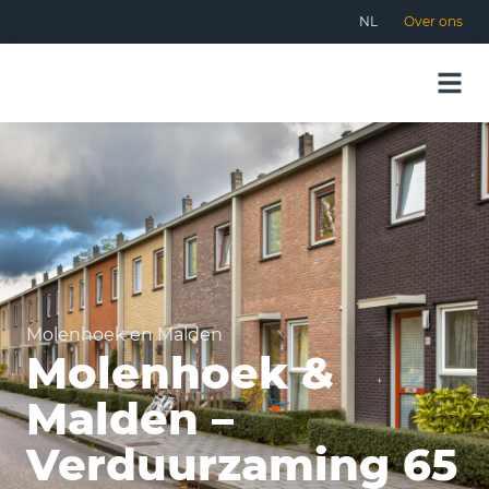
NL
Over ons
Molenhoek en Malden
Molenhoek &
Malden –
Verduurzaming 65