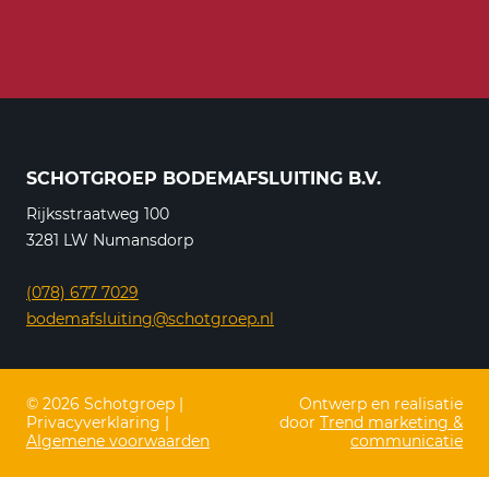
SCHOTGROEP BODEMAFSLUITING B.V.
Rijksstraatweg 100
3281 LW Numansdorp
(078) 677 7029
bodemafsluiting@schotgroep.nl
© 2026 Schotgroep |
Ontwerp en realisatie
Privacyverklaring |
door
Trend marketing &
Algemene voorwaarden
communicatie