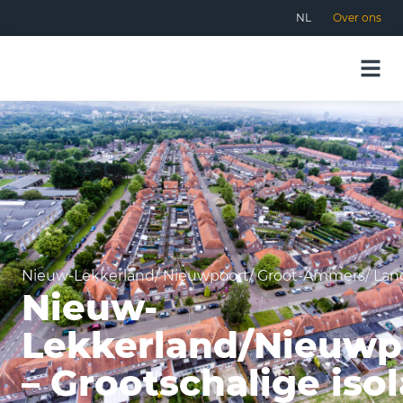
NL
Over ons
Nieuw-Lekkerland/ Nieuwpoort/ Groot-Ammers/ Lan
Nieuw-
Lekkerland/Nieuwp
– Grootschalige isol