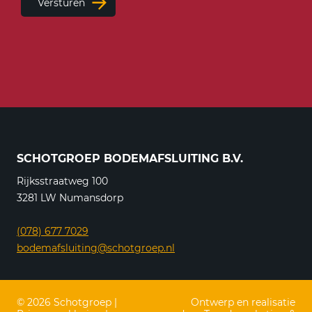
Versturen
SCHOTGROEP BODEMAFSLUITING B.V.
Rijksstraatweg 100
3281 LW Numansdorp
(078) 677 7029
bodemafsluiting@schotgroep.nl
© 2026 Schotgroep |
Ontwerp en realisatie