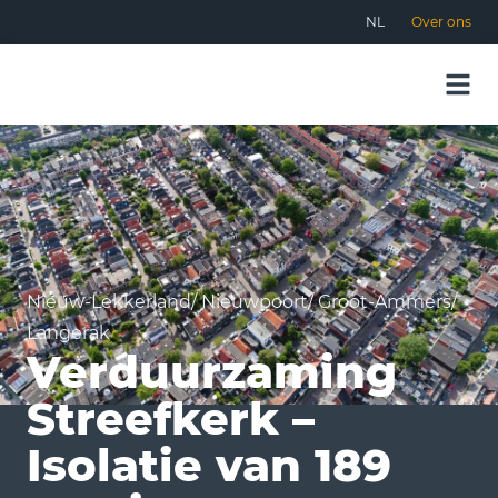
NL
Over ons
Nieuw-Lekkerland/ Nieuwpoort/ Groot-Ammers/
Langerak
Verduurzaming
Streefkerk –
Isolatie van 189