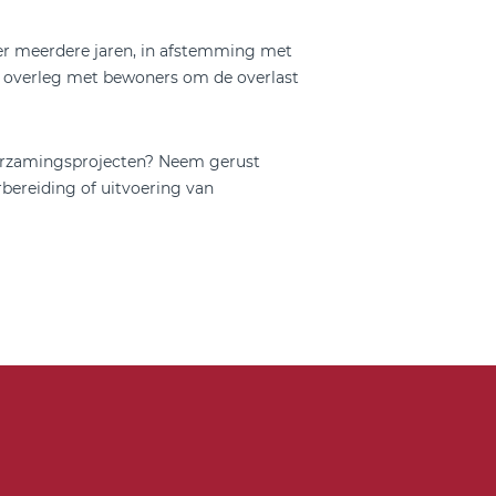
r meerdere jaren, in afstemming met
 overleg met bewoners om de overlast
uurzamingsprojecten? Neem gerust
bereiding of uitvoering van