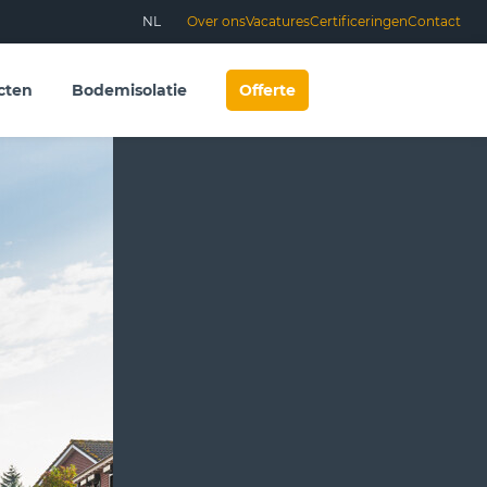
NL
Over ons
Vacatures
Certificeringen
Contact
cten
Bodemisolatie
Offerte