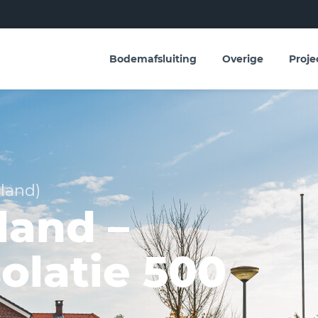
Bodemafsluiting
Overige
Proje
lland)
land –
olatie 500