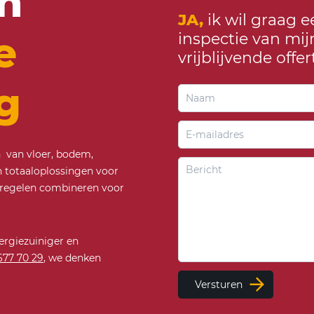
en
JA,
ik wil graag e
e
inspectie van mi
vrijblijvende offer
g
en van vloer, bodem,
totaaloplossingen voor
regelen combineren voor
ergiezuiniger en
677 70 29
, we denken
Versturen