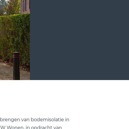
nbrengen van bodemisolatie in
HW Wonen, in opdracht van