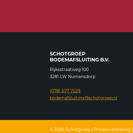
SCHOTGROEP
BODEMAFSLUITING B.V.
Rijksstraatweg 100
3281 LW Numansdorp
(078) 677 7029
bodemafsluiting@schotgroep.nl
© 2026 Schotgroep | Privacyverklaring 