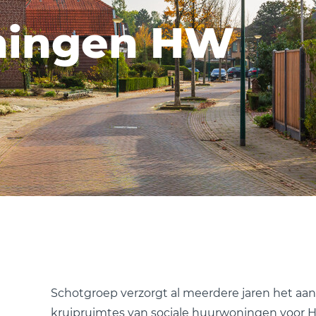
ningen HW
Schotgroep verzorgt al meerdere jaren het aa
kruipruimtes van sociale huurwoningen voor 